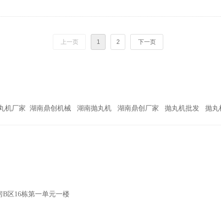
上一页
1
2
下一页
抛丸机厂家 湖南鼎创机械 湖南抛丸机 湖南鼎创厂家 抛丸机批发 抛丸
B区16栋第一单元一楼