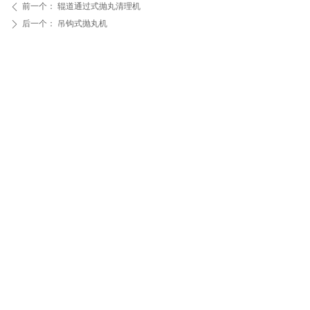
前一个：
辊道通过式抛丸清理机
ꄴ
后一个：
吊钩式抛丸机
ꄲ