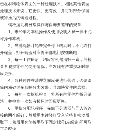
击在材料物体表面的一种处理技术。相比其他表面
处理技术来说，它更快、更有效，并可对部分保留
或冲压后的铸造过程。
钢板抛丸机日常操作与保养要遵守的规章:
1、未经学习本机操作及使用说明人员一律不允
许操作本机。
2、当抛丸器叶轮未完全停止转动时，不允许打
开端盖，打开端盖对应将全部电门按钮断电。
3、每一工作班后，均应将机器清扫一遍，并检
查各易损零件的使用情况，当发现有严重损坏时即
应更换。
4、各种铸件在清理之前应先进行落砂，否则滚
筒内积砂过多影响分离效果，且加快零件的磨损。
5、每年一次拆机检查，将所有的零件均拆开清
洗，并检查一次如有损坏时即应更换。
6、更换分配轮程序：先卸下分离器与导入管连
接的两个螺钉，然后用木锤轻打导入管待其松动后
取下，然后用套筒扳手取下固定螺母(左螺旋)即可取
下分配轮。