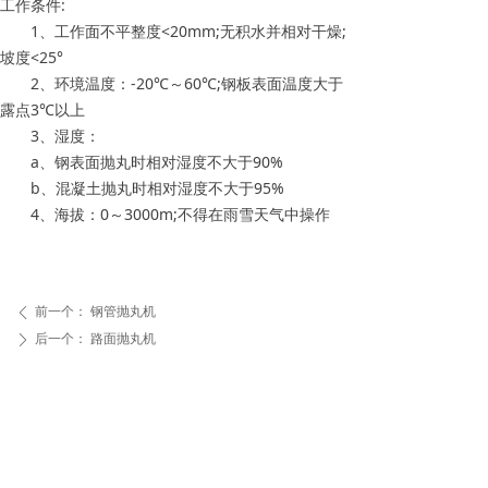
工作条件:
1、工作面不平整度<20mm;无积水并相对干燥;
坡度<25°
2、环境温度：-20℃～60℃;钢板表面温度大于
露点3℃以上
3、湿度：
a、钢表面抛丸时相对湿度不大于90%
b、混凝土抛丸时相对湿度不大于95%
4、海拔：0～3000m;不得在雨雪天气中操作
前一个：
钢管抛丸机
ꄴ
后一个：
路面抛丸机
ꄲ