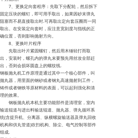
7、更换定向套程序：先取下分配轮，然后拆下
固定压块的螺钉，即可用手取出，如果因砂末弹丸
阻塞而不易直接取出时.可再取出定向套压圈而一同
取出。在安装定向套时，应注意宽刻度与指线的正
确位置，否则影响抛射方向。
8、更换叶片程序
先取出叶片紧固螺钉，然后用木锤轻打而取
出，安装时，螺孔内的弹丸末要预先用丝攻全部赶
出，否则会损坏圆盘上的螺纹线.
钢板抛丸机工作原理是通过其中一个核心部件，叫
抛丸器，用里面的钢砂或者钢丸高速抛射到工件，
铸件或者钢铁等原材料的表面，可以起到强化和清
理的效果。
钢板抛丸机本机主要功能部件是清理室，室内
输送辊道与进出料输送辊道、抛丸器、弹丸循环系
统(含提升机、分离器、纵横螺旋输送器及弹丸回收
机构和供丸管道)吹扫机构、除尘、电气控制等部件
组成.