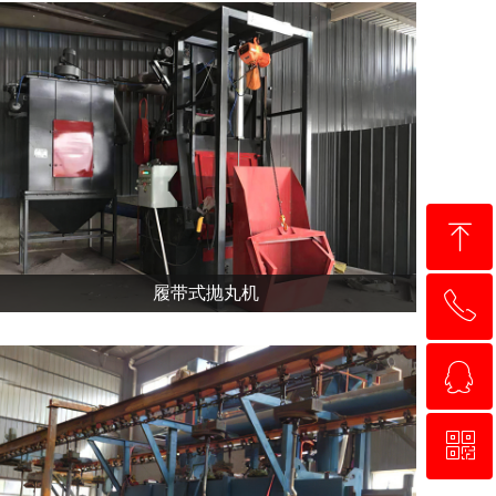
ꁸ
履带式抛丸机
ꂅ
回到顶部
履带式抛丸机
ꁗ
13357786573
ꀥ
QQ客服