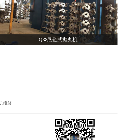
鼎创 微信二维码
Q38悬链式抛丸机
Q38悬链式抛丸机
机维修