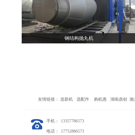
钢结构抛丸机
钢结构抛丸机
友情链接： 选新机 选配件 购机惠 湖南鼎创 
手机：
13357786573
电话：
17752886573