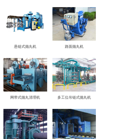
悬链式抛丸机
路面抛丸机
网带式抛丸清理机
多工位吊链式抛丸机